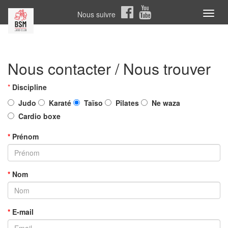
Nous suivre
Toggl
naviga
Nous contacter / Nous trouver
*
Discipline
Judo
Karaté
Taïso
Pilates
Ne waza
Cardio boxe
*
Prénom
*
Nom
*
E-mail