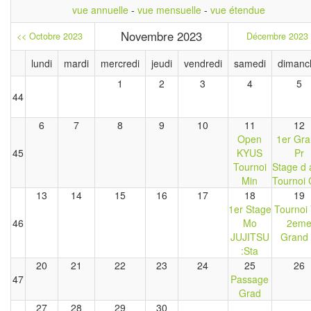
vue annuelle
-
vue mensuelle
-
vue étendue
Novembre 2023
<< Octobre 2023
Décembre 2023
lundi
mardi
mercredi
jeudi
vendredi
samedi
dimanc
1
2
3
4
5
44
6
7
8
9
10
11
12
Open
1er Gr
45
KYUS
Pr
Tournoi
Stage d 
Min
Tournoi
13
14
15
16
17
18
19
1er Stage
Tournoi 
46
Mo
2em
JUJITSU
Grand
:Sta
20
21
22
23
24
25
26
47
Passage
Grad
27
28
29
30